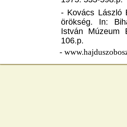
- Kovács László E
örökség. In: Bih
István Múzeum É
106.p.
- www.hajduszobos