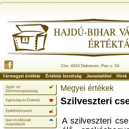
Cím: 4024 Debrecen, Piac u. 54.
Vármegyei értéktár
Értéktár bizottság
Javaslattétel
Hírek
Megyei értékek
Agrár- és
Élelmiszergazdaság
Szilveszteri c
Egészség és Életmód
Épített környezet
A szilveszteri cs
Ipari és Műszaki
megoldások