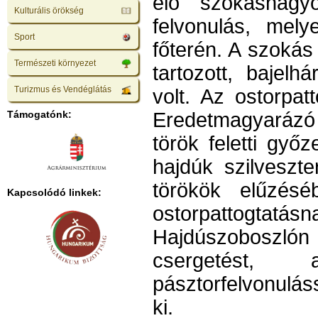
élő szokáshagy
Kulturális örökség
felvonulás, mely
Sport
főterén. A szoká
Természeti környezet
tartozott, bajelh
Turizmus és Vendéglátás
volt. Az ostorpat
Támogatónk:
Eredetmagyarázó
török feletti győ
hajdúk szilveszt
törökök elűzésé
Kapcsolódó linkek:
ostorpattogtatás
Hajdúszoboszlón
csergetést,
pásztorfelvonulás
ki.