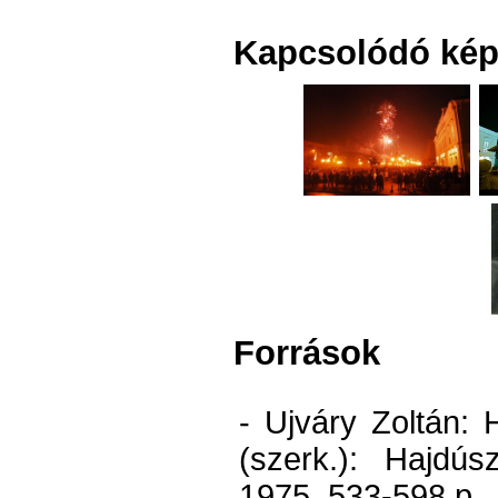
Kapcsolódó kép
Források
- Ujváry Zoltán:
(szerk.): Hajdús
1975. 533-598.p.