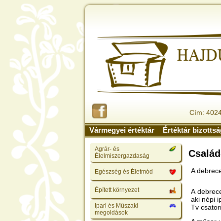
Cím: 4024
Vármegyei értéktár
Értéktár bizotts
Agrár- és
Család
Élelmiszergazdaság
A debrec
Egészség és Életmód
Épített környezet
A debrece
aki népi
Ipari és Műszaki
Tv csator
megoldások