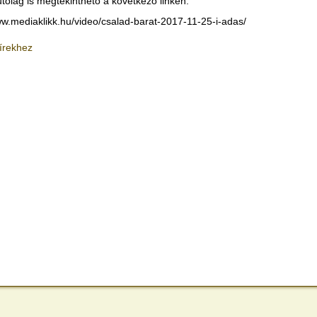
tólag is megtekinthető a következő linken:
ww.mediaklikk.hu/video/csalad-barat-2017-11-25-i-adas/
írekhez