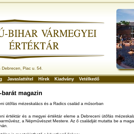
 Debrecen, Piac u. 54.
ág
Javaslattétel
Hírek
Kiadvány
Vetélkedő
-barát magazin
eni ütőfás mézeskalács és a Radics család a műsorban
ni értéktár és a megyei értéktár eleme a Debreceni ütőfás mézeskal
 iparművész, a Népművészet Mestere. Az ő családját mutatta be a ma
nán.