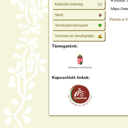
A műsor u
Kulturális örökség
https://w
Sport
Vissza a h
Természeti környezet
Turizmus és Vendéglátás
Támogatónk:
Kapcsolódó linkek: