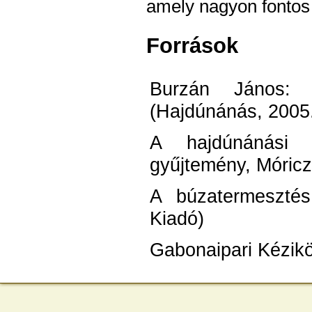
amely nagyon fontos
Források
Burzán János: 
(Hajdúnánás, 2005
A hajdúnánási C
gyűjtemény, Móricz
A búzatermesztés
Kiadó)
Gabonaipari Kézik