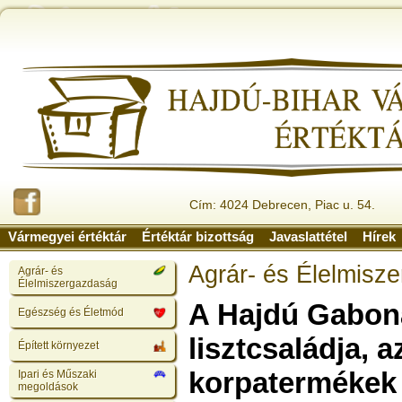
Cím: 4024 Debrecen, Piac u. 54.
Vármegyei értéktár
Értéktár bizottság
Javaslattétel
Hírek
Agrár- és Élelmisz
Agrár- és
Élelmiszergazdaság
A Hajdú Gabon
Egészség és Életmód
lisztcsaládja, a
Épített környezet
korpatermékek
Ipari és Műszaki
megoldások