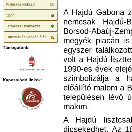
Kulturális örökség
A Hajdú Gabona zRt
Sport
nemcsak Hajdú-B
Természeti környezet
Borsod-Abaúj-Ze
Turizmus és Vendéglátás
megyék piacán is
Támogatónk:
egyszer találkozot
volt a Hajdú lisztt
1990-es évek elejé
szimbolizálja a h
Kapcsolódó linkek:
előállító malom a B
településen lévő ú
malom.
A Hajdú lisztcsa
dicsekedhet. Az 18