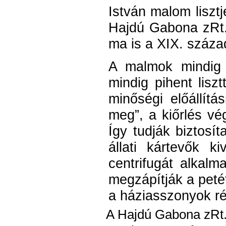
István malom lisztj
Hajdú Gabona zRt.
ma is a XIX. század
A malmok mindig t
mindig pihent liszt
minőségi előállít
meg”, a kiőrlés v
Így tudják biztosí
állati kártevők 
centrifugát alkalm
megzápítják a petét
a háziasszonyok r
A Hajdú Gabona zRt. 