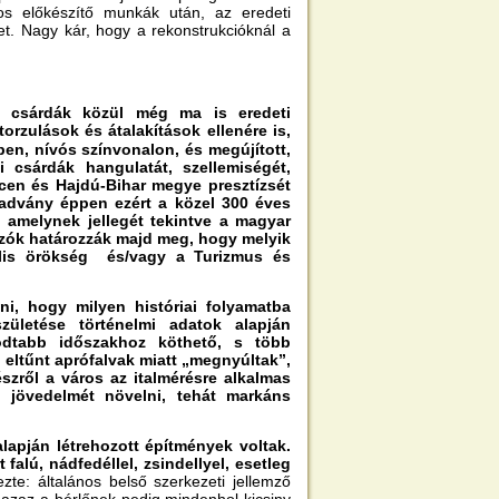
os előkészítő munkák után, az eredeti
et. Nagy kár, hogy a rekonstrukcióknál a
 csárdák közül még ma is eredeti
rzulások és átalakítások ellenére is,
ben, nívós színvonalon, és megújított,
 csárdák hangulatát, szellemiségét,
ecen és Hajdú-Bihar megye presztízsét
eadvány éppen ezért a közel 300 éves
, amelynek jellegét tekintve a magyar
hozók határozzák majd meg, hogy melyik
ális örökség és/vagy a Turizmus és
ni, hogy milyen históriai folyamatba
zületése történelmi adatok alapján
odtabb időszakhoz köthető, s több
eltűnt aprófalvak miatt „megnyúltak”,
zről a város az italmérésre alkalmas
t jövedelmét növelni, tehát markáns
lapján létrehozott építmények voltak.
falú, nádfedéllel, zsindellyel, esetleg
te: általános belső szerkezeti jellemző