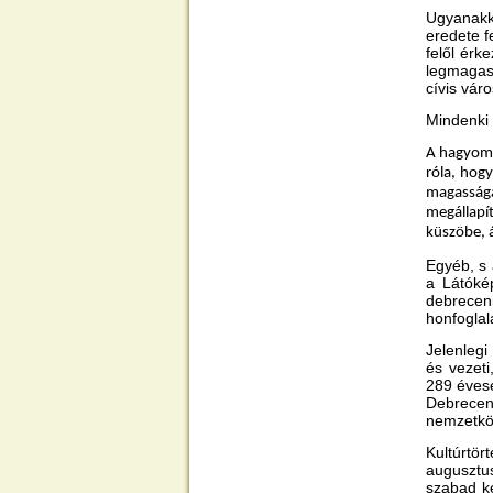
Ugyanakk
eredete f
felől érk
legmagas
cívis vár
Mindenki 
A hagyomá
róla, hog
magasságá
megállapí
küszöbe, 
Egyéb, s 
a Látóké
debrecen
honfoglal
Jelenlegi
és vezeti
289 évese
Debrecen
nemzetköz
Kultúrtö
augusztus
szabad ké