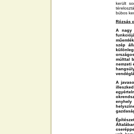
került s
téreloszt
búbos kem
Rózsás c
A nagy 
funkciój
műemlék 
szép áll
különleg
országos
múlttal 
nemzeti 
hangsúl
vendéglá
A javaso
illeszk
egyérte
okrendsz
enyhely 
helyszín
gazdasági
Építésze
Általában
cseréppe