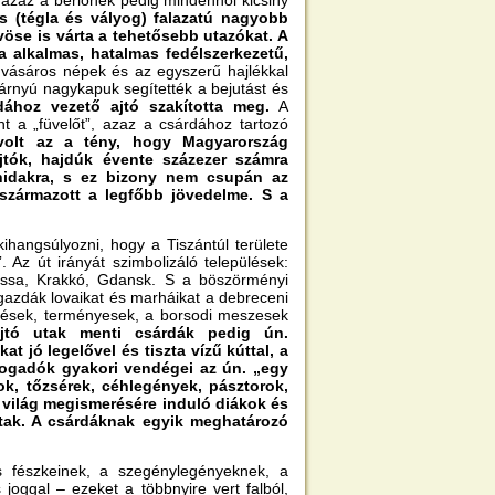
 azaz a bérlőnek pedig mindenhol kicsiny
s (tégla és vályog) falazatú nagyobb
öse is várta a tehetősebb utazókat. A
 alkalmas, hatalmas fedélszerkezetű,
 vásáros népek és az egyszerű hajlékkal
árnyú nagykapuk segítették a bejutást és
dához vezető ajtó szakította meg.
A
nt a „füvelőt”, azaz a csárdához tartozó
e volt az a tény, hogy Magyarország
jtók, hajdúk évente százezer számra
óhidakra, s ez bizony nem csupán az
zármazott a legfőbb jövedelme. S a
ihangsúlyozni, hogy a Tiszántúl területe
 Az út irányát szimbolizáló települések:
Kassa, Krakkó, Gdansk. S a böszörményi
azdák lovaikat és marháikat a debreceni
nnyések, terményesek, a borsodi meszesek
jtó utak menti csárdák pedig ún.
t jó legelővel és tiszta vízű kúttal, a
 fogadók gyakori vendégei az ún. „egy
ok, tőzsérek, céhlegények, pásztorok,
 világ megismerésére induló diákok és
ltak. A csárdáknak egyik meghatározó
s fészkeinek, a szegénylegényeknek, a
joggal – ezeket a többnyire vert falból,