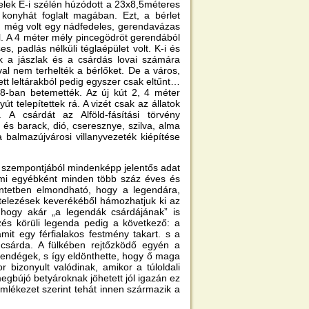
elek É-i szélén húzódott a 23x8,5méteres
 konyhát foglalt magában. Ezt, a bérlet
en még volt egy nádfedeles, gerendavázas
el. A 4 méter mély pincegödröt gerendából
s, padlás nélküli téglaépület volt. K-i és
k a jászlak és a csárdás lovai számára
ával nem terhelték a bérlőket. De a város,
ett leltárakból pedig egyszer csak eltűnt…
928-ban betemették. Az új kút 2, 4 méter
t telepítettek rá. A vizét csak az állatok
A csárdát az Alföld-fásítási törvény
és barack, dió, cseresznye, szilva, alma
 balmazújvárosi villanyvezeték kiépítése
e szempontjából mindenképp jelentős adat
ami egyébként minden több száz éves és
ntetben elmondható, hogy a legendára,
elezések keverékéből hámozhatjuk ki az
 hogy akár „a legendák csárdájának” is
zés körüli legenda pedig a következő: a
it egy férfialakos festmény takart. s a
 csárda. A fülkében rejtőzködő egyén a
vendégek, s így eldönthette, hogy ő maga
 bizonyult valódinak, amikor a túloldali
 megbújó betyároknak jöhetett jól igazán ez
mlékezet szerint tehát innen származik a