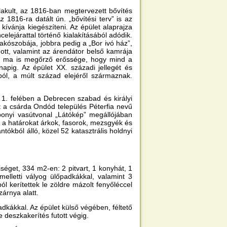
kult, az 1816-ban megtervezett bővítés
z 1816-ra datált ún. „bővítési terv” is az
kívánja kiegészíteni. Az épület alaprajza
elejárattal történő kialakításából adódik.
lakószobája, jobbra pedig a „Bor ivó ház”,
tt, valamint az árendátor belső kamrája
rét ma is megőrző erőssége, hogy mind a
pig. Az épület XX. századi jellegét és
ól, a múlt század elejéről származnak.
 1. felében a Debrecen szabad és királyi
nt a csárda Ondód település Péterfia nevű
bonyi vasútvonal „Látókép” megállójában
ül, a határokat árkok, fasorok, mezsgyék és
ntókból álló, közel 52 katasztrális holdnyi
éget, 334 m2-en: 2 pitvart, 1 konyhát, 1
melletti vályog ülőpadkákkal, valamint 3
 kerítettek le zöldre mázolt fenyőléccel
zárnya alatt.
padkákkal. Az épület külső végében, féltető
e deszkakerítés futott végig.