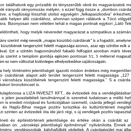
or találhatunk egy prózaibb és tényszerűbb okok és magyarázatok me
elé irányuló oknyomozás mélyén, s ezzel függ össze a „dombon csárda” 
ezve, a hajdúsági lösszhát utolsó egységén „felkapaszkodva” érkezhe
abb helyen álló csárdához, ahonnan szépen rálátunk a Tócó völgyébe
osra. Bizonyosan nem véletlen tehát e magas pontnak egykori „Látó Tele
eldöntheti, hogy melyik néveredet magyarázat a szimpatikus a számár
ny szerint még nevezik „magas küszöbű csárdának” is a fogadót, amelynek 
y küszöbének tengerszint feletti magassága azonos, azaz egy szintbe es
val. Ezt a szintén hagyományból fakadó felfogást azonban máris téves
tás szerint a templom gombja egészen pontosan 51, 5 méterrel magasabb
ám ez nem változtat különleges elhelyezkedése sajátosságain.
a hely történelmi jelentőségét igazoló módon érdekes még megemlíteni,
pi csárdának alapot adó terület tengerszint feletti magassága „127
i városháza küszöbének tengerszint feletti magassága.” S a csárda 
áskori bronzkincset is.
 tulajdonosa a LIZA INVESZT KFT., de évtizedek óta a vendéglátásban e
, s jelen javaslattételi tanulmánnyal is szeretné tudatosan a méltó he
n is eredeti nívójával és funkciójában üzemelő, csárda jellegű vendégl
 és Hajdú-Bihar megye pozitív turisztikai és kultúrtörténeti megít
i szinten az évtizedek óta ide járó régi, s új vendégek pozitív tapasztala
rténeti és építéstörténeti jelentősége és értéke okán a csárdát 
ában ún. „városképi jelentőségű építménnyé” nyilvánította. Ennek al
mény, vendégszobák, kályhafülkék védettek. A csárdaépület mai állap