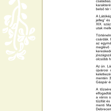
családias
karakter
belső tér
A Látókép
jelleg” é
XIX. száz
utak mell
Történelm
csárdák. 
az egymá
meglévő 
keresked
jószágszá
olcsóbb h
Az ún. Lá
újvárosi
keletkezé
mentén 3 
Gáspár és
A tőzsér
elfogadtá
a város s
tűzifát é
menti Ma
Debrecen