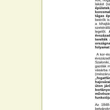
volt, hog
lakást (s
épületek
korcsmah
tágas ép
beérők is
a kihajt
szekéráll
legelőt.
évszázad
terelték
országn
folyamat
A kor-és 
évszázado
Szalonik
gazdák mé
vásárba m
(mészáru
„fogatfár
hajcsára
úton jár
borlányo
művészek
funkcióju
Az 1848-
betyárokn