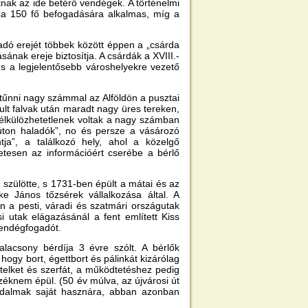
tnak az ide betérő vendégek. A történelmi
za 150 fő befogadására alkalmas, míg a
adó erejét többek között éppen a „csárda
sának ereje biztosítja. A csárdák a XVIII.-
, s a legjelentősebb városhelyekre vezető
tűnni nagy számmal az Alföldön a pusztai
lt falvak után maradt nagy üres tereken,
élkülözhetetlenek voltak a nagy számban
úton haladók”, no és persze a vásározó
a”, a találkozó hely, ahol a közelgő
etesen az információért cserébe a bérlő
szülötte, s 1731-ben épült a mátai és az
e János tőzsérek vállalkozása által. A
 a pesti, váradi és szatmári országutak
i utak elágazásánál a fent említett Kiss
vendégfogadót.
lacsony bérdíja 3 évre szólt. A bérlők
hogy bort, égettbort és pálinkát kizárólag
elket és szerfát, a működtetéshez pedig
pszéknem épül. (50 év múlva, az újvárosi út
adalmak saját hasznára, abban azonban