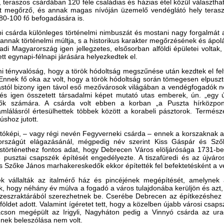
, teraszos csárdában 120 féle családias és házias étel közül választha
ét megőrző, és annak magas nívóján üzemelő vendéglátó hely teras
 80-100 fő befogadására is.
i csárda különleges történelmi nimbuszát és mostani nagy forgalmát 
s annak történelmi múltja, s a historikus karakter megőrzésének és ápolá
adi Magyarország igen jellegzetes, elsősorban alföldi épületei voltak
ett egynapi-félnapi járására helyezkedtek el.
i tényvalóság, hogy a török hódoltság megszűnése után kezdtek el fel
Ennek fő oka az volt, hogy a török hódoltság során tömegesen elpusztu
stól bizony igen távol eső mezővárosok világában a vendégfogadók n
és igen összetett társadalmi képet mutató utas emberek, ún. „egy 
ők számára. A csárda volt ebben a korban „a Puszta hírközpontj
mlálásról értesülhettek többek között a korabeli pásztorok. Termész
úshoz jutott.
tóképi, – vagy régi nevén Fegyverneki csárda – ennek a korszaknak a 
 országút elágazásánál, mégpedig név szerint Kiss Gáspár és Szők
störténethez fontos adat, hogy Debrecen Város elöljárósága 1731-ben
pusztai csapszék építését engedélyezte. A tiszafüredi és az újváros
 Szőke János marhakereskedők ekkor építették fel befektetésként a 
ek vállalták az italmérő ház és pincéjének megépítését, amelynek a
k, hogy néhány év múlva a fogadó a város tulajdonába kerüljön és azt, 
zeszraktárából szerezhetnek be. Cserébe Debrecen az építkezéshez t
s földet adott. Valamint ígéretet tett, hogy a közelben újabb városi csa
cson megépült az Irigyli, Nagyháton pedig a Vinnyó csárda az ur
nek beleszólása nem volt.