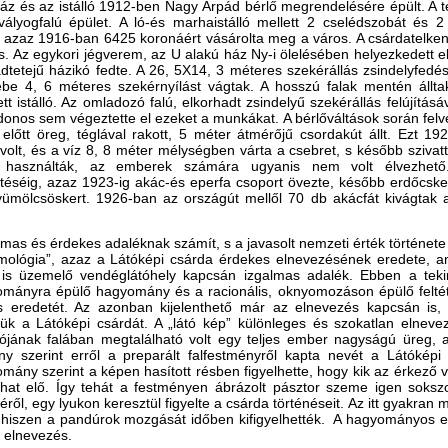
áz és az istálló 1912-ben Nagy Árpád bérlő megrendelésére épült. A t
vályogfalú épület. A ló-és marhaistálló mellett 2 cselédszobát és 2
l, azaz 1916-ban 6425 koronáért vásárolta meg a város. A csárdatelk
is. Az egykori jégverem, az U alakú ház Ny-i ölelésében helyezkedett 
ádtetejű házikó fedte. A 26, 5X14, 3 méteres szekérállás zsindelyfedése
ébe 4, 6 méteres szekérnyílást vágtak. A hosszú falak mentén állta
ett istálló. Az omladozó falú, elkorhadt zsindelyű szekérállás felújítás
jdonos sem végeztette el ezeket a munkákat. A bérlőváltások során felv
előtt öreg, téglával rakott, 5 méter átmérőjű csordakút állt. Ezt 1
volt, és a víz 8, 8 méter mélységben várta a csebret, s később szivattyú
a használták, az emberek számára ugyanis nem volt élvezhető. 
éséig, azaz 1923-ig akác-és eperfa csoport övezte, később erdőcske 
yümölcsöskert. 1926-ban az országút mellől 70 db akácfát kivágtak a
lmas és érdekes adaléknak számít, s a javasolt nemzeti érték történet
imológia”, azaz a Látóképi csárda érdekes elnevezésének eredete, 
s üzemelő vendéglátóhely kapcsán izgalmas adalék. Ebben a teki
ományra épülő hagyomány és a racionális, oknyomozáson épülő feltét
s eredetét. Az azonban kijelenthető már az elnevezés kapcsán is,
ük a Látóképi csárdát. A „látó kép” különleges és szokatlan elneve
ójának falában megtalálható volt egy teljes ember nagyságú üreg, am
y szerint erről a preparált falfestményről kapta nevét a Látóképi
mány szerint a képen hasított résben figyelhette, hogy kik az érkező 
hat elő. Így tehát a festményen ábrázolt pásztor szeme igen sokszor
yéről, egy lyukon keresztül figyelte a csárda történéseit. Az itt gyakran
, hiszen a pandúrok mozgását időben kifigyelhették. A hagyományos e
 elnevezés.