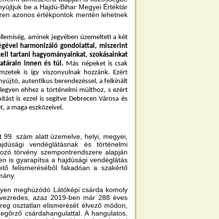
nyújtjuk be a Hajdú-Bihar Megyei Értéktár
iszen azonos értékpontok mentén lehetnek
ellemiség, aminek jegyében üzemelteti a két
gével harmonizáló gondolattal, miszerint
ll tartani hagyományainkat, szokásainkat
atárain innen és túl.
Más népeket is csak
emzetek is így viszonyulnak hozzánk. Ezért
yújtó, autentikus berendezéssel, a felkínált
 legyen ehhez a történelmi múlthoz, s ezért
ítást is ezzel is segítve Debrecen Városa és
, a maga eszközeivel.
 99. szám alatt üzemelve, helyi, megyei,
jdúsági vendéglátásnak és történelmi
kozó törvény szempontrendszere alapján
en is gyarapítsa a hajdúsági vendéglátás
tető felismeréséből fakadóan a szakértő
lmány.
helyen meghúzódó Látóképi csárda komoly
évezredes, azaz 2019-ben már 288 éves
eg osztatlan elismerését élvező módon,
egőrző csárdahangulattal. A hangulatos,