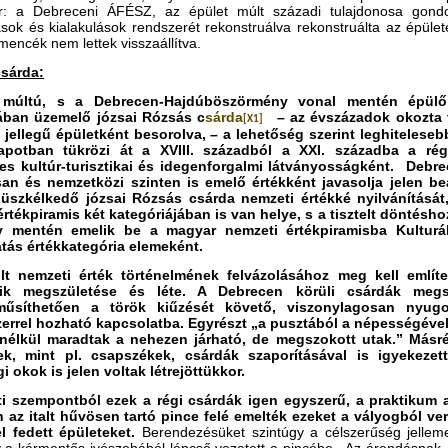
or: a Debreceni ÁFÉSZ, az épület múlt századi tulajdonosa gond
ások és kialakulások rendszerét rekonstruálva rekonstruálta az épület
encék nem lettek visszaállítva.
sárda:
múltú, s a Debrecen-Hajdúböszörmény vonal mentén épülő
ában üzemelő józsai Rózsás c
sárda
– az évszázadok okozta to
[X1]
jellegű épületként besorolva, – a lehetőség szerint leghiteleseb
apotban tükrözi át a XVIII. századból a XXI. századba a régi
es kultúr-turisztikai és idegenforgalmi látványosságként. Debr
an és nemzetközi szinten is emelő értékként javasolja jelen b
büszkélkedő józsai Rózsás csárda nemzeti értékké nyilvánítását
értékpiramis két kategóriájában is van helye, s a tisztelt döntés
y mentén emelik be a magyar nemzeti értékpiramisba Kultur
tás értékkategória elemeként.
lt nemzeti érték történelmének felvázolásához meg kell említe
edik megszületése és léte. A Debrecen körüli csárdák megs
lműsíthetően a török kiűzését követő, viszonylagosan nyug
errel hozható kapcsolatba. Egyrészt „a pusztából a népességével 
nélkül maradtak a nehezen járható, de megszokott utak.” Másrés
ek, mint pl. csapszékek, csárdák szaporításával is igyekezet
 okok is jelen voltak létrejöttükkor.
ti szempontból ezek a régi csárdák igen egyszerű, a praktikum a
 az italt hűvösen tartó pince felé emelték ezeket a vályogból vert 
l fedett épületeket.
Berendezésüket szintúgy a célszerűség jellemez