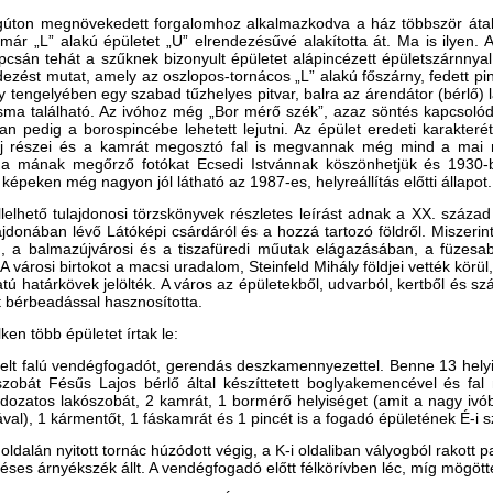
gúton megnövekedett forgalomhoz alkalmazkodva a ház többször átala
már „L” alakú épületet „U” elrendezésűvé alakította át. Ma is ilyen. A
pcsán tehát a szűknek bizonyult épületet alápincézett épületszárnnyal 
dezést mutat, amely az oszlopos-tornácos „L” alakú főszárny, fedett pinc
y tengelyében egy szabad tűzhelyes pitvar, balra az árendátor (bérlő) 
ma található. Az ivóhoz még „Bor mérő szék”, azaz söntés kapcsolódo
an pedig a borospincébe lehetett lejutni. Az épület eredeti karakte
új részei és a kamrát megosztó fal is megvannak még mind a mai na
t a mának megőrző fotókat Ecsedi Istvánnak köszönhetjük és 1930-b
képeken még nagyon jól látható az 1987-es, helyreállítás előtti állapot.
lelhető tulajdonosi törzskönyvek részletes leírást adnak a XX. század
ajdonában lévő Látóképi csárdáról és a hozzá tartozó földről. Miszeri
n, a balmazújvárosi és a tiszafüredi műutak elágazásában, a füzesa
. A városi birtokot a macsi uradalom, Steinfeld Mihály földjei vették kör
ratú határkövek jelölték. A város az épületekből, udvarból, kertből és szá
t bérbeadással hasznosította.
ken több épületet írtak le:
lt falú vendégfogadót, gerendás deszkamennyezettel. Benne 13 helyis
zobát Fésűs Lajos bérlő által készíttetett boglyakemencével és fal 
ozatos lakószobát, 2 kamrát, 1 bormérő helyiséget (amit a nagy ivóból
val), 1 kármentőt, 1 fáskamrát és 1 pincét is a fogadó épületének É-i s
i oldalán nyitott tornác húzódott végig, a K-i oldaliban vályogból rakott 
üléses árnyékszék állt. A vendégfogadó előtt félkörívben léc, míg mögött