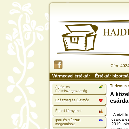
Cím: 4024
Vármegyei értéktár
Értéktár bizotts
Turizmus 
Agrár- és
Élelmiszergazdaság
A köze
csárda
Egészség és Életmód
Épített környezet
A civil k
csárda és
Ipari és Műszaki
2019. ok
megoldások
csupán a 