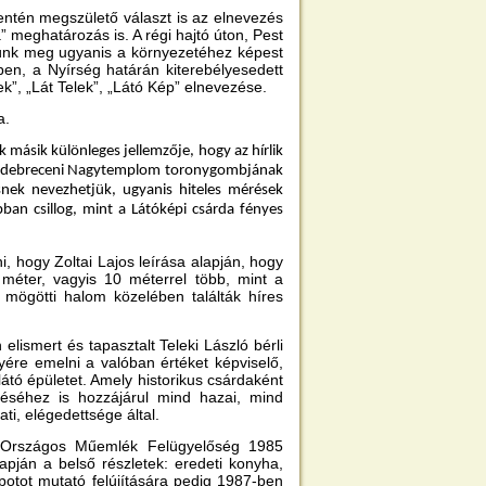
ntén megszülető választ is az elnevezés
meghatározás is. A régi hajtó úton, Pest
tünk meg ugyanis a környezetéhez képest
n, a Nyírség határán kiterebélyesedett
k”, „Lát Telek”, „Látó Kép” elnevezése.
a.
másik különleges jellemzője, hogy az hírlik
ik a debreceni Nagytemplom toronygombjának
nek nevezhetjük, ugyanis hiteles mérések
an csillog, mint a Látóképi csárda fényes
 hogy Zoltai Lajos leírása alapján, hogy
 méter, vagyis 10 méterrel több, mint a
mögötti halom közelében találták híres
lismert és tapasztalt Teleki László bérli
lyére emelni a valóban értéket képviselő,
átó épületet. Amely historikus csárdaként
éléséhez is hozzájárul mind hazai, mind
ti, elégedettsége által.
az Országos Műemlék Felügyelőség 1985
apján a belső részletek: eredeti konyha,
otot mutató felújítására pedig 1987-ben