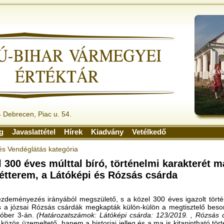
 Debrecen, Piac u. 54.
ág
Javaslattétel
Hírek
Kiadvány
Vetélkedő
és Vendéglátás kategória
l 300 éves múlttal bíró, történelmi karakterét m
étterem, a Látóképi és Rózsás csárda
ezdeményezés irányából megszülető, s a közel 300 éves igazolt történ
 a józsai Rózsás csárdák megkapták külön-külön a megtisztelő besoro
tóber 3-án.
(Határozatszámok: Látóképi csárda: 123/2019. , Rózsás 
közös üzemeltető, hanem a historiai jelleg és a ma is kitapintható tö