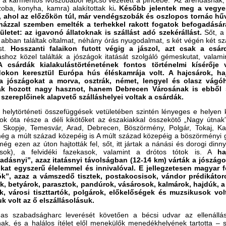
y a kármentős ivószobából lépcső vezetett a pincébe. Az árendásnak,
zoba, konyha, kamra) alakítottak ki
. Később jelentek meg a vegye
, ahol az előzőkön túl, már vendégszobák és oszlopos tornác hűv
ázzal szemben emelték a terhekkel rakott fogatok befogadására
ületet: az igavonó állatoknak is szállást adó szekérállást.
Sőt, a
 abban találtak oltalmat, néhány órás nyugodalmat, s két végén két sz
ást.
Hosszanti falaikon futott végig a jászol, azt csak a csár
áshoz közel találták a jószágok itatását szolgáló gémeskutat, valami
A csárdák kialakulástörténetének fontos történelmi kísérőj
okon keresztül Európa hús éléskamrája volt. A hajcsárok, ha
 a jószágokat a morva, osztrák, német, lengyel és olasz vág
ak hozott nagy hasznot, hanem Debrecen Városának is ebből s
 szereplőinek alapvető szálláshelyei voltak a csárdák.
helytörténeti összefüggések vetületében szintén lényeges e helyen k
k óta része a déli kikötőket az északiakkal összekötő „Nagy útnak”.
i, Skopje, Temesvár, Arad, Debrecen, Böszörmény, Polgár, Tokaj, 
g a múlt század közepéig is A múlt század közepéig a böszörményi g
ég ezen az úton hajtották fel, sőt, itt jártak a nánási és dorogi di
sok), a felvidéki fazekasok, valamint a drótos tótok is. A
ha
adásnyi”, azaz itatásnyi távolságban (12-14 km) várták a jószágoka
ikat egyszerű élelemmel és innivalóval. E jellegzetesen magyar
ók”, azaz a vámszedő tisztek, postakocsisok, vándor prédikátor
k, betyárok, parasztok, pandúrok, vásárosok, kalmárok, hajdúk, a
, városi tiszttartók, polgárok, előkelőségek és muzsikusok vo
k volt az ő elszállásolásuk.
as szabadságharc leverését követően a bécsi udvar az ellenállá
ak, és a halálos ítélet elől menekülők menedékhelyének tartotta – s 