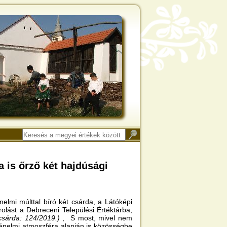
a is őrző két hajdúsági
elmi múlttal bíró két csárda, a Látóképi
lást a Debreceni Települési Értéktárba,
csárda: 124/2019.)
, S most, mivel nem
rténelmi atmoszféra alapján is közösségbe