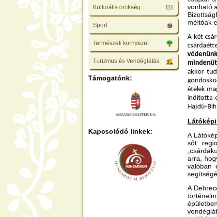
vonható a
Kulturális örökség
Bizottság
méltóak e
Sport
A két csá
Természeti környezet
csárdaétt
védenünk,
Turizmus és Vendéglátás
mindenütt
akkor tud
Támogatónk:
gondoskodi
ételek ma
indította 
Hajdú-Bih
Látóképi
Kapcsolódó linkek:
A Látókép
sőt regi
„csárdak
arra, hog
valóban é
segítségév
A Debrece
történel
épületbe
vendéglát