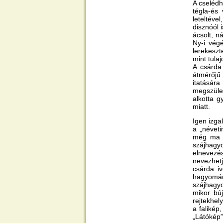
A cselédh
tégla-és 
leteltéve
disznóól 
ácsolt, n
Ny-i vég
lerekeszt
mint tula
A csárda 
átmérőjű 
itatásár
megszület
alkotta g
miatt.
Igen izga
a „névet
még ma i
szájhagy
elnevezé
nevezhetj
csárda iv
hagyomán
szájhagyo
mikor búj
rejtekhel
a falikép
„Látókép”