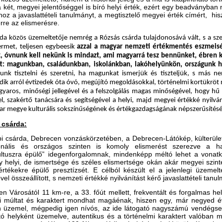
 két, megyei jelentőséggel is bíró helyi érték, ezért egy beadványban 
hoz a javaslattételi tanulmányt, a megtisztelő megyei érték címért, h
rre az elismerésre.
rda közös üzemeltetője nemrég a Rózsás csárda tulajdonosává vált, s a sz
ermet, teljesen egybeesik
azzal a magyar nemzeti értékmentés eszmeisé
 óvnunk kell nekünk is mindazt, ami magyarrá tesz bennünket, ébren ke
: magunkban, családunkban, iskolánkban, lakóhelyünkön, országunk h
unk tisztelni és szeretni, ha magunkat ismerjük és tiszteljük, s más n
k arról évtizedek óta óvó, megújító megoldásokkal, történelmi kortükröt n
gyaros, minőségi jellegével és a felszolgálás magas minőségével, hogy hű
el, szakértő tanácsára és segítségével a helyi, majd megyei értékké nyilván
ar megye kulturális sokszínűségének és értékgazdagságának népszerűsítését
 csárda:
i csárda, Debrecen vonzáskörzetében, a Debrecen-Látókép, külterület
onális és országos szinten is komoly elismerést szerezve a ha
ultuszra épülő” idegenforgalomnak, mindenképp méltó lehet a vonat
y helyi, de ismertsége és széles elismertsége okán akár megyei szint
rtékekre épülő presztízsét. E célból készült el a jelenlegi üzemel
el összeállított, s nemzeti értékké nyilvánítást kérő javaslattételi tanu
n Városától 11 km-re, a 33. főút mellett, frekventált és forgalmas 
mi múltat és karaktert mondhat magáénak, hiszen egy, már negyed 
n üzemel, mégpedig igen nívós, az ide látogató nagyszámú vendégser
ó helyként üzemelve, autentikus és a történelmi karaktert valóban m