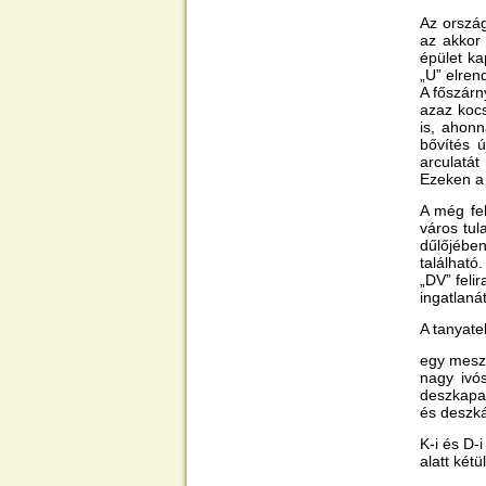
Az orszá
az akkor 
épület ka
„U” elren
A főszárn
azaz kocs
is, ahonn
bővítés 
arculatá
Ezeken a 
A még fel
város tul
dűlőjébe
található
„DV” feli
ingatlaná
A tanyatel
egy mesze
nagy ivós
deszkapad
és deszká
K-i és D-
alatt két