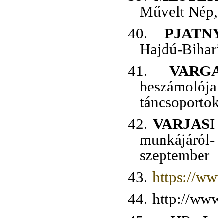
Művelt Nép,
40.
PJATN
Hajdú-Bihari
41.
VAR
beszámoló
táncsoportok
42.
VARJAS
I
munkájáró
szeptember
43.
https://w
44.
http://www