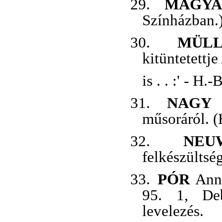
29.
MAGY
Színházban.)
30.
MÜL
kitüntetettj
is . . :' - H
31.
NAGY
L
műsoráról. (
32.
NEU
felkészültsé
33.
PÓR
Ann
95. 1, Deb
levelezés.