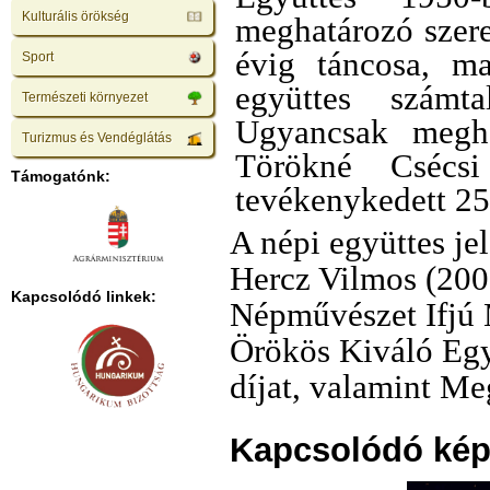
Kulturális örökség
meghatározó szere
évig táncosa, ma
Sport
együttes számta
Természeti környezet
Ugyancsak megha
Turizmus és Vendéglátás
Törökné Csécs
Támogatónk:
tevékenykedett 25
A népi együttes je
Hercz Vilmos (2000
Kapcsolódó linkek:
Népművészet Ifjú 
Örökös Kiváló Egy
díjat, valamint Me
Kapcsolódó kép