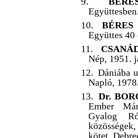
9.
BÉRE
Együttesben.
10.
BÉRES
Együttes 40 
11.
CSANÁ
Nép, 1951. j
12.
Dániába u
Napló, 1978.
13.
Dr. BOR
Ember Má
Gyalog R
közösségek
kötet, Debre