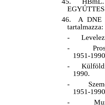
45.
HBmL.
EGYÚTTES i
46.
A DNE L
tartalmazza:
-
Levelez
-
Pro
1951-1990
-
Külföld
1990.
-
Szemé
1951-1990
-
Mun