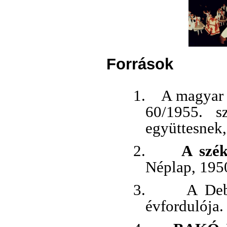
Források
1.
A magyar 
60/1955. s
együttesnek
2.
A szék
Néplap, 1950
3.
A Deb
évfordulója.