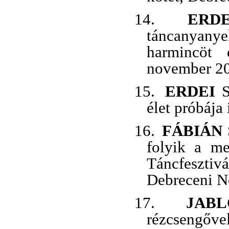
14.
ERDE
táncanyan
harmincöt 
november 20
15.
ERDEI
S
élet próbája 
16.
FÁBIÁN
folyik a me
Táncfeszti
Debreceni Né
17.
JABL
rézcsengőv