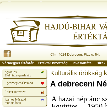
Cím: 4024 Debrecen, Piac u. 54.
Vármegyei értéktár
Értéktár bizottság
Javaslattétel
Hírek
Kulturális örökség 
Agrár- és
Élelmiszergazdaság
A debreceni N
Egészség és Életmód
Épített környezet
A hazai néptánc s
Ipari és Műszaki
megoldások
Együttes 1950-