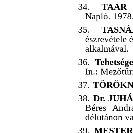
34.
TAA
Napló. 1978.
35.
TASN
észrevétele 
alkalmával.
36.
Tehetség
In.: Mezőtűr
37.
TÖRÖK
38.
Dr. JUH
Béres Andr
délutánon v
39.
MESTE