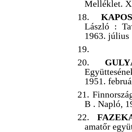
Melléklet. XX
18.
KAPO
László : Ta
1963. július
19.
20.
GUL
Együtteséne
1951. februá
21.
Finnország
B . Napló, 19
22.
FAZEK
amatőr együt