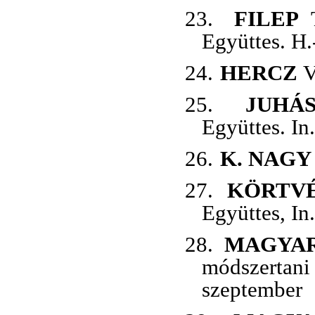
23.
FILEP
T
Együttes. H.
24.
HERCZ
V
25.
JUHÁ
Együttes. In
26.
K. NAG
27.
KÖRTVÉ
Együttes, In
28.
MAGYA
módszertan
szeptember