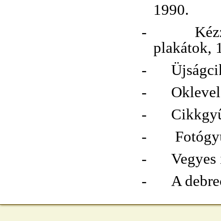
1990.
-
Kéz
plakátok, 
-
Üjságci
-
Oklevel
-
Cikkgyű
-
Fotógy
-
Vegyes 
-
A debre