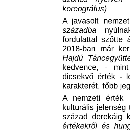
koreográfus)
A javasolt nemzet
századba
nyúlnak
fordulattal szőtte
2018-ban már ke
Hajdú Táncegyütt
kedvence, - mint
dicsekvő érték - l
karakterét, főbb jeg
A nemzeti érték k
kulturális jelensé
század derekáig 
értékekről és hun