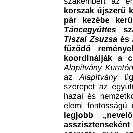
szakembert az er
korszak újszerű k
pár kezébe kerü
Táncegyüttes
sza
Tiszai Zsuzsa
és
fűződő reménye
koordinálják a 
Alapítvány Kurató
az
Alapítvány
ügy
szerepet az együt
hazai és nemzetkö
elemi fontosságú
legjobb „neve
asszisztensekén