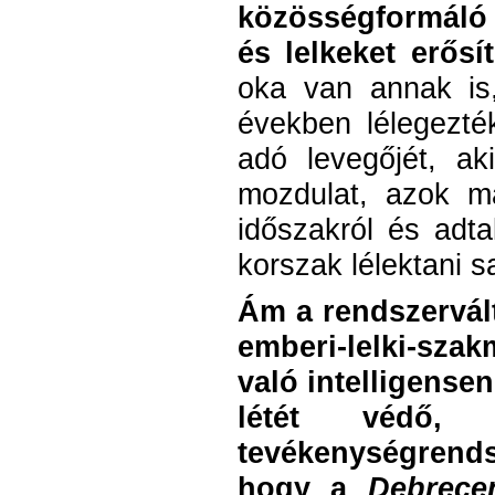
közösségformáló 
és lelkeket erősí
oka van annak is
években lélegezték
adó levegőjét, ak
mozdulat, azok m
időszakról és adt
korszak lélektani s
Ám a rendszervál
emberi-lelki-sza
való intelligense
létét védő, 
tevékenységrend
hogy a
Debrece