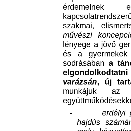
érdemelnek 
kapcsolatrendszer
szakmai, elismer
művészi koncepci
lényege a jövő gene
és a gyermekek 
sodrásában
a tán
elgondolkodtat
varázsán
, új tar
munkájuk az a
együttműködésekkel
-
erdélyi
hajdús számár