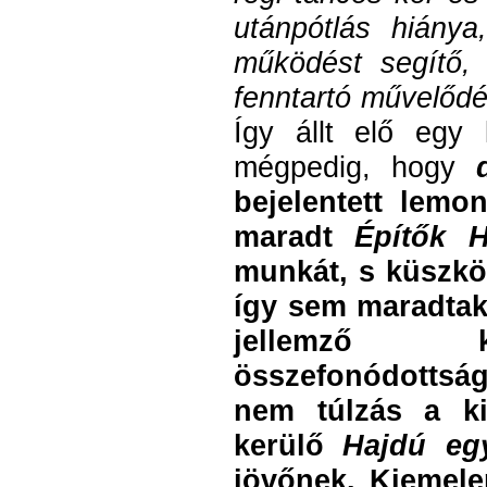
utánpótlás hiány
működést segítő,
fenntartó művelődé
Így állt elő egy 
mégpedig, hogy
bejelentett lemo
maradt
Építők 
munkát, s küszkö
így sem maradtak
jellemző kül
összefonódottság
nem túlzás a ki
kerülő
Hajdú egy
jövőnek. Kiemel