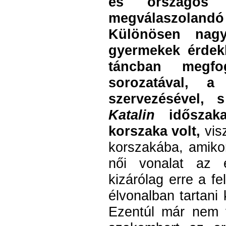
és országos 
megválaszolandó 
Különösen nagy
gyermekek érdekl
táncban megfo
sorozatával, a
szervezésével, 
Katalin
időszaka
korszaka volt,
visz
korszakába, amikor
női vonalat az e
kizárólag erre a fe
élvonalban tartani
Ezentúl már nem v