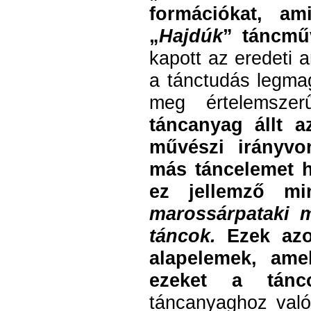
formációkat, a
„
Hajdúk
” táncmű
kapott az eredeti a
a tánctudás legma
meg értelemsz
táncanyag állt a
művészi irányvo
más táncelemet h
ez jellemző m
marossárpataki m
táncok.
Ezek azo
alapelemek, ame
ezeket a tánc
táncanyaghoz való