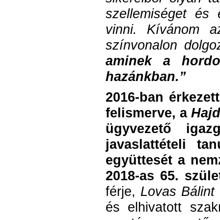
szellemiséget és
vinni. Kívánom a
színvonalon dolgo
aminek a hordo
hazánkban.”
2016-ban érkezett
felismerve, a
Hajd
ügyvezető igaz
javaslattételi ta
együttesét a nemz
2018-as 65. szüle
férje,
Lovas Bálint
és elhivatott szak