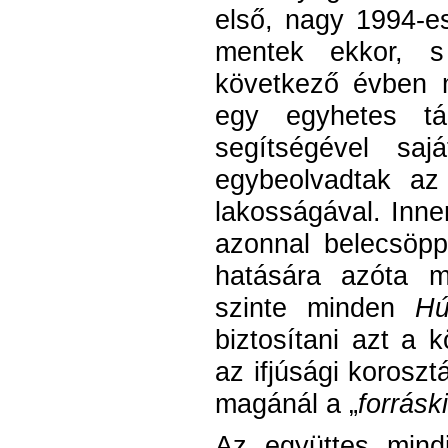
első, nagy 1994-e
mentek ekkor, 
következő évben m
egy egyhetes tá
segítségével saj
egybeolvadtak az
lakosságával. Inn
azonnal belecsöp
hatására azóta m
szinte minden
Hú
biztosítani azt a k
az ifjúsági koroszt
magánál a „
forrásk
Az együttes mindi