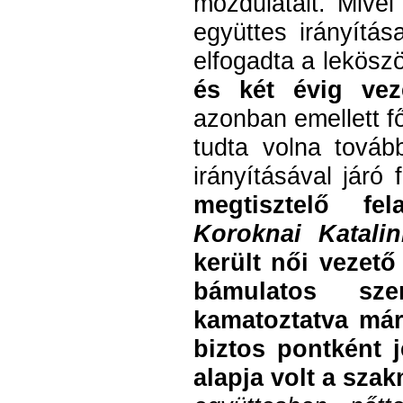
mozdulatait. Mivel
együttes irányítás
elfogadta a lekös
és két évig vez
azonban emellett f
tudta volna továb
irányításával járó 
megtisztelő fe
Koroknai Katali
került női vezető
bámulatos sze
kamatoztatva már
biztos pontként 
alapja volt a sz