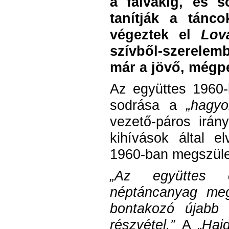
a falvakig, és s
tanítják a tánc
végeztek el
Lov
szívből-szerelem
már a jövő, mégpe
Az együttes 1960-
sodrása a
„hagyo
vezető-páros irán
kihívások által 
1960-ban megszület
„Az együttes c
néptáncanyag me
bontakozó újabb k
részvétel.”
A „
Haj