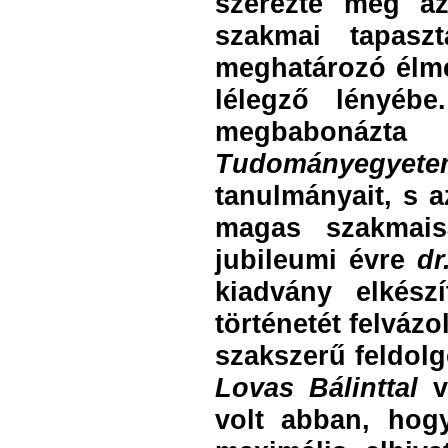
szerezte meg az
szakmai tapaszt
meghatározó élmén
lélegző lényéb
megbabonáz
Tudományegyete
tanulmányait, s a
magas szakmais
jubileumi évre
dr
kiadvány elkész
történetét felvázo
szakszerű feldolg
Lovas Bálinttal
va
volt abban, hog