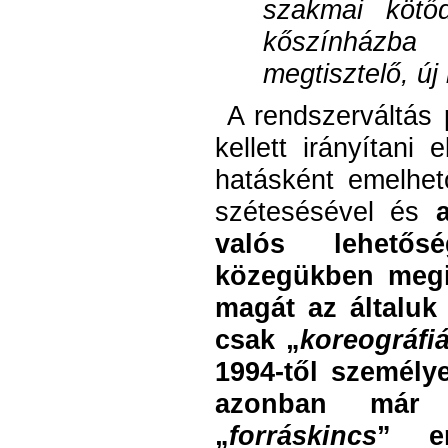
szakmai kötő
kőszínházba
megtisztelő, új
A rendszerváltás p
kellett irányítani
hatásként emelhe
szétesésével és
valós lehetősé
közegükben megis
magát az általuk 
csak „
koreográfi
1994-től személy
azonban már t
„
forráskincs
” er