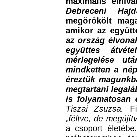
maximális elhiva
Debreceni Hajd
megörökölt maga
amikor az együtt
az ország élvona
együttes átvét
mérlegelése utá
mindketten a nép
éreztük magunkba
megtartani legalá
is folyamatosan e
Tiszai Zsuzsa.
F
„
féltve, de megújít
a csoport életébe