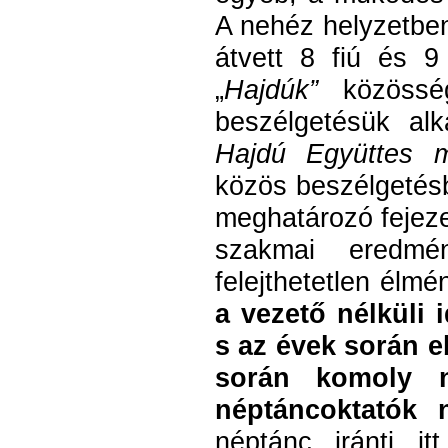
A nehéz helyzetben
átvett 8 fiú és 9
„
Hajdúk”
közösségi
beszélgetésük alk
Hajdú Együttes 
közös beszélgetésb
meghatározó fejeze
szakmai eredmén
felejthetetlen élm
a vezető nélküli 
s az évek során e
során komoly n
néptáncoktatók n
néptánc iránti i