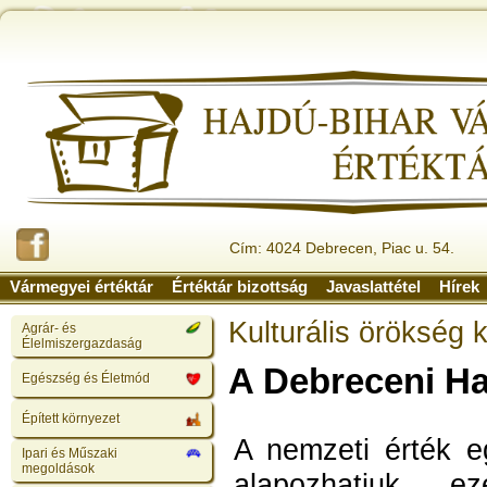
Cím: 4024 Debrecen, Piac u. 54.
Vármegyei értéktár
Értéktár bizottság
Javaslattétel
Hírek
Kulturális örökség 
Agrár- és
Élelmiszergazdaság
A Debreceni H
Egészség és Életmód
Épített környezet
A nemzeti érték eg
Ipari és Műszaki
megoldások
alapozhatjuk, e