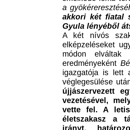
a gyökéreresztésé
akkori két fiata
Gyula lényéből át
A két nívós szak
elképzeléseket ug
módon elváltak
eredményeként
Bé
igazgatója is lett
véglegesülése ut
újjászervezett e
vezetésével, me
vette fel.
A leti
életszakasz a t
irányt, határoz