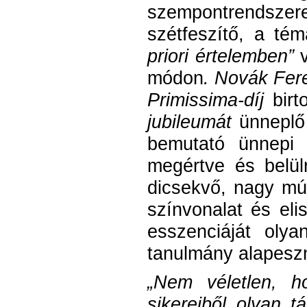
szempontrendsze
szétfeszítő, a té
priori értelemben”
v
módon
. Novák Fer
Primissima-díj
bir
jubileumát
ünnepl
bemutató ünnepi 
megértve és belül
dicsekvő, nagy múl
színvonalat és eli
esszenciáját olya
tanulmány alapeszm
„Nem véletlen, 
sikereiből olyan 