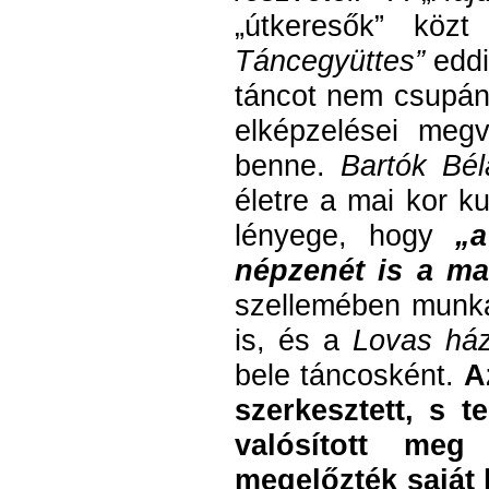
„útkeresők” köz
Táncegyüttes”
eddi
táncot nem csupán
elképzelései megv
benne.
Bartók Bél
életre a mai kor ku
lényege, hogy
„a
népzenét is a ma
szellemében munk
is, és a
Lovas há
bele táncosként.
A
szerkesztett, s 
valósított meg
megelőzték saját 