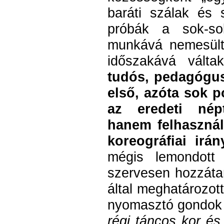
baráti szálak és
próbák a sok-sok
munkává nemesült
időszakává vált
tudós, pedagógus
első, azóta sok p
az eredeti nép
hanem felhasznál
koreográfiai irá
mégis lemondott 
szervesen hozzátar
által meghatározot
nyomasztó gondok 
régi táncos kor és