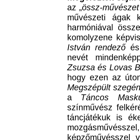
az „
össz-művészet
művészeti ágak k
harmóniával össz
komolyzene képvis
István rendező
é
nevét mindenkép
Zsuzsa és Lovas Bá
hogy ezen az úto
Megszépült szegé
a
Táncos Masku
színművész felkér
táncjátékuk is é
mozgásművéssze
képzőművésszel va