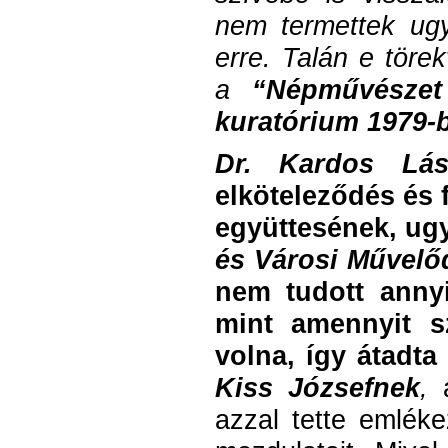
nem termettek ugy
erre. Talán e tör
a
“Népművészet
kuratórium 1979-b
Dr. Kardos Lás
elköteleződés és
együttesének, ug
és Városi Művelő
nem tudott annyi
mint amennyit sz
volna, így átadta
Kiss Józsefnek
,
a
azzal tette emlék