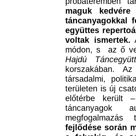
próbateremben ta
maguk kedvére 
táncanyagokkal f
együttes repertoá
voltak ismertek.
A
módon, s az ő ve
Hajdú Táncegyüt
korszakában. Az
társadalmi, polit
területen is új csa
előtérbe került
táncanyagok a
megfogalmazás 
fejlődése során m