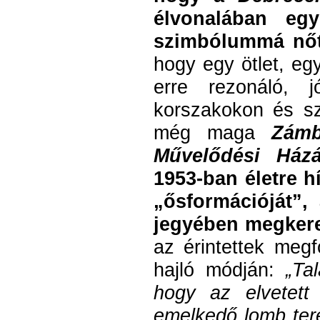
élvonalában egy
szimbólummá nőtt
hogy egy ötlet, eg
erre rezonáló, 
korszakokon és sz
még maga
Zámb
Művelődési Ház
1953-ban életre h
„ősformációját”
jegyében megkere
az érintettek megf
hajló módján:
„Ta
hogy az elvetett
emelkedő lomb tereb