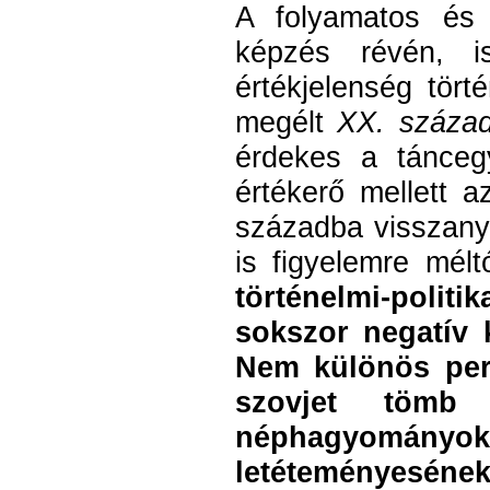
A folyamatos és 
képzés révén, is
értékjelenség tör
megélt
XX. száza
érdekes a tánceg
értékerő mellett a
századba visszanyú
is figyelemre mél
történelmi-polit
sokszor negatív 
Nem különös per
szovjet tömb 
néphagyományokn
letéteményesé