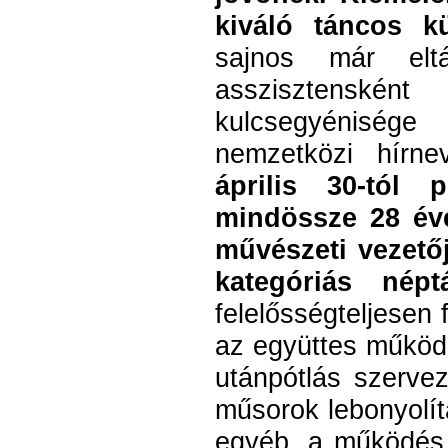
kiváló táncos k
sajnos már elt
asszisztensként
kulcsegyéniség
nemzetközi hírn
április 30-tól 
mindössze 28 é
művészeti vezető
kategóriás népt
felelősségteljesen 
az együttes működé
utánpótlás szerve
műsorok lebonyolít
egyéb, a működés al