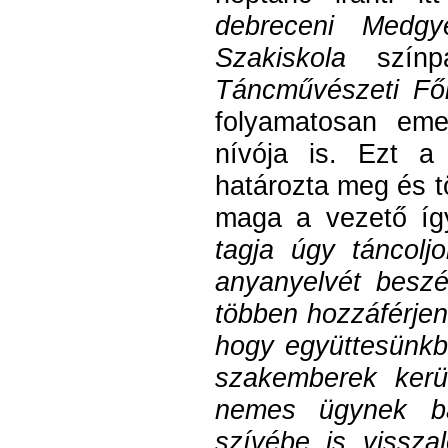
debreceni Medg
Szakiskola
színpa
Táncművészeti Fői
folyamatosan eme
nívója is. Ezt a
határozta meg és tö
maga a vezető íg
tagja úgy táncolj
anyanyelvét beszé
többen hozzáférjene
hogy együttesünkb
szakemberek kerül
nemes ügynek bá
szívébe is visszal