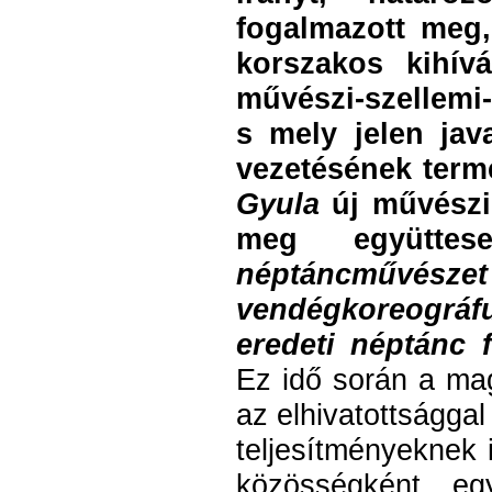
fogalmazott meg,
korszakos kihív
művészi-szellemi
s mely jelen jav
vezetésének term
Gyula
új művészi-
meg együtte
néptáncmű
vendégkoreográfus
eredeti néptánc 
Ez idő során a ma
az elhivatottsággal
teljesítményeknek i
közösségként „eg