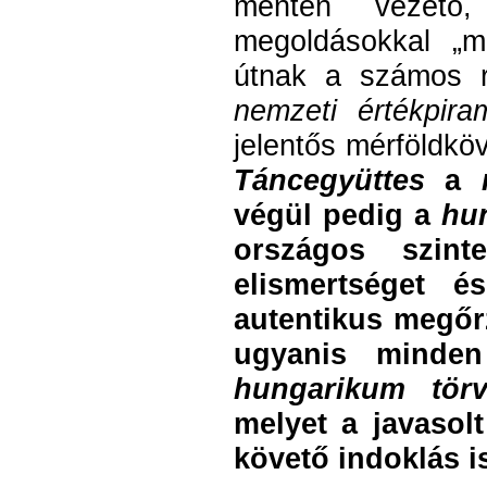
mentén vezető
megoldásokkal „m
útnak a számos r
nemzeti értékpira
jelentős mérföldkö
Táncegyüttes
a
végül pedig a
hu
országos szint
elismertséget é
autentikus megőr
ugyanis minden
hungarikum t
melyet a javasolt
követő indoklás i