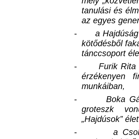
mely „közvetlen
tanulási és élm
az egyes gener
-
a Hajdúság 
kötődésből fak
tánccsoport él
-
Furik Rita
érzékenyen f
munkáiban,
-
Boka Gá
groteszk von
„Hajdúsok” éle
-
a Csok