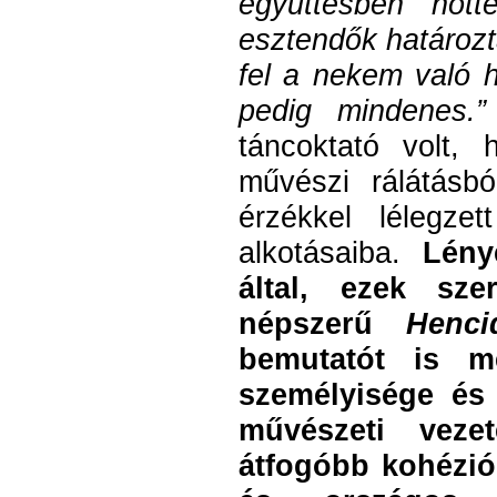
együttesben nőtt
esztendők határozt
fel a nekem való h
pedig mindenes.”
táncoktató volt,
művészi rálátásb
érzékkel lélegzet
alkotásaiba.
Lény
által, ezek szer
népszerű
Henci
bemutatót is m
személyisége és 
művészeti vezet
átfogóbb kohézió