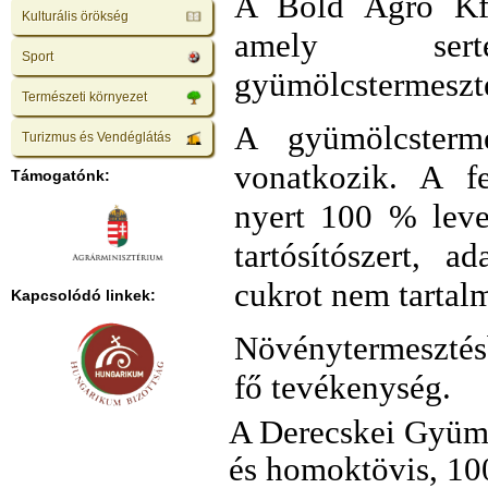
A Bold Agro Kft.
Kulturális örökség
amely serté
Sport
gyümölcstermeszté
Természeti környezet
A gyümölcsterm
Turizmus és Vendéglátás
vonatkozik. A f
Támogatónk:
nyert 100 % leve
tartósítószert, 
cukrot nem tartal
Kapcsolódó linkek:
Növénytermesztés
fő tevékenység.
A Derecskei Gyümö
és homoktövis, 10