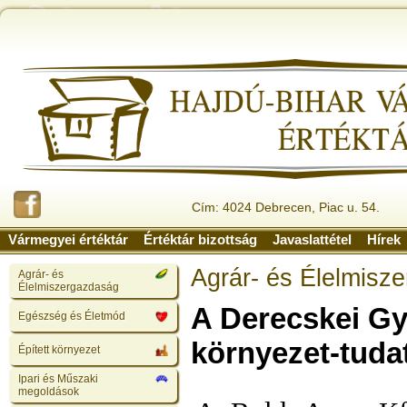
Cím: 4024 Debrecen, Piac u. 54.
Vármegyei értéktár
Értéktár bizottság
Javaslattétel
Hírek
Agrár- és Élelmisz
Agrár- és
Élelmiszergazdaság
A Derecskei G
Egészség és Életmód
környezet-tuda
Épített környezet
Ipari és Műszaki
megoldások